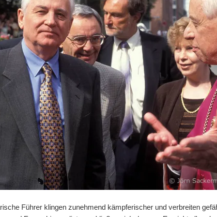
itärische Führer klingen zunehmend kämpferischer und verbreiten gefä