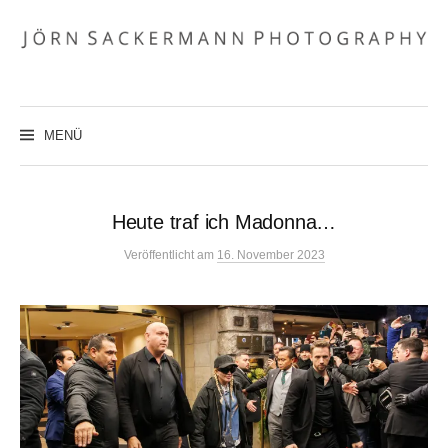
Zum
Inhalt
überspringen
MENÜ
Heute traf ich Madonna…
Veröffentlicht
am
16. November 2023