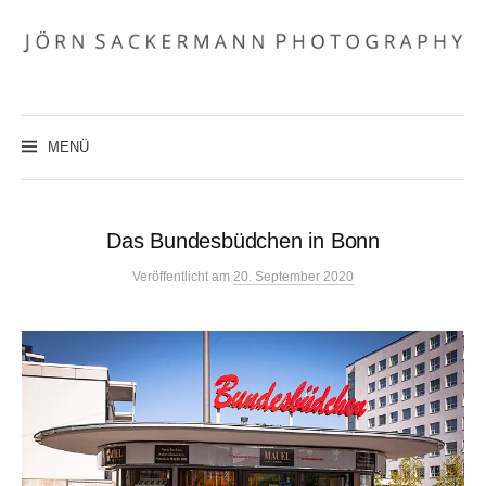
Zum
Inhalt
überspringen
MENÜ
Das Bundesbüdchen in Bonn
Veröffentlicht
am
20. September 2020