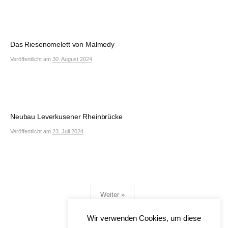
Das Riesenomelett von Malmedy
Veröffentlicht
am
30. August 2024
Neubau Leverkusener Rheinbrücke
Veröffentlicht
am
23. Juli 2024
Seitennummerierung
Weiter »
der
Beiträge
Wir verwenden Cookies, um diese