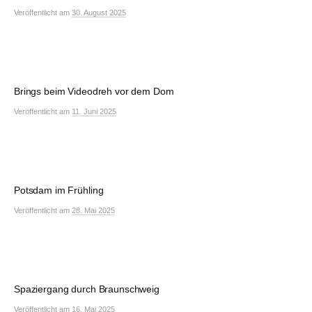
Veröffentlicht
am
30. August 2025
Brings beim Videodreh vor dem Dom
Veröffentlicht
am
11. Juni 2025
Potsdam im Frühling
Veröffentlicht
am
28. Mai 2025
Spaziergang durch Braunschweig
Veröffentlicht
am
16. Mai 2025