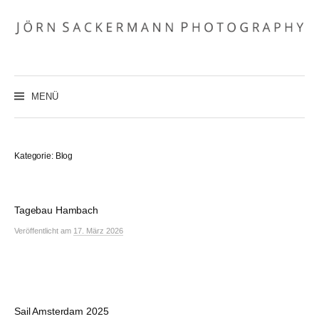
Zum
Inhalt
überspringen
MENÜ
Kategorie:
Blog
Tagebau Hambach
Veröffentlicht
am
17. März 2026
Sail Amsterdam 2025