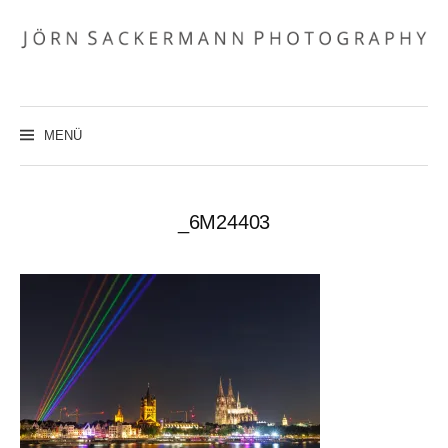
Zum
Inhalt
überspringen
MENÜ
_6M24403