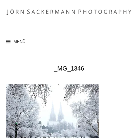
Zum
Inhalt
überspringen
MENÜ
_MG_1346