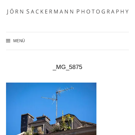
Zum
Inhalt
überspringen
MENÜ
_MG_5875